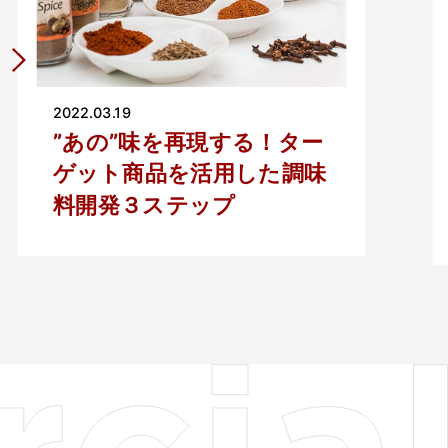
2022.02.07
業務用調味料開発マニュア
ル -調味料開発の”いろ
は”がわかる！-