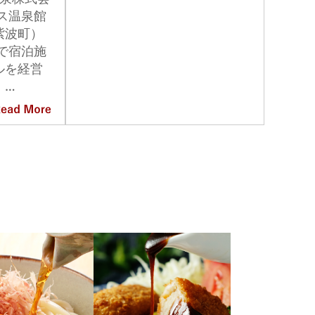
ス温泉館
紫波町）
で宿泊施
ルを経営
・…