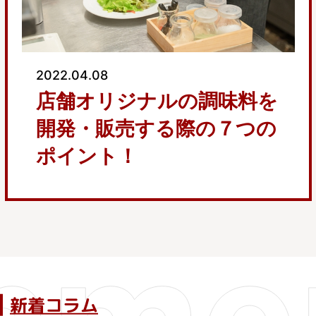
2022.03.19
”あの”味を再現する！ター
ゲット商品を活用した調味
料開発３ステップ
新着コラム