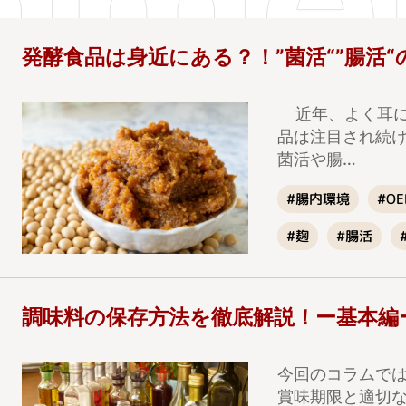
発酵食品は身近にある？！”菌活“”腸活
近年、よく耳にす
品は注目され続
菌活や腸…
#腸内環境
#OE
#腸活
#麹
調味料の保存方法を徹底解説！ー基本編
今回のコラムで
賞味期限と適切