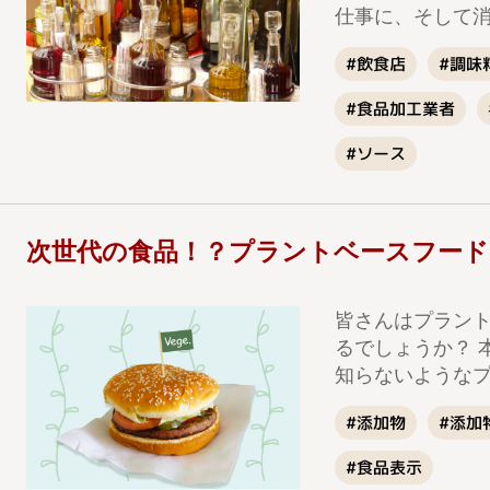
仕事に、そして
#調味
#飲食店
#食品加工業者
#ソース
次世代の食品！？プラントベースフード
皆さんはプラン
るでしょうか？ 
知らないような
#添加
#添加物
#食品表示