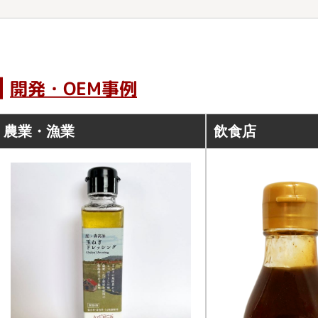
開発・OEM事例
農業・漁業
飲食店