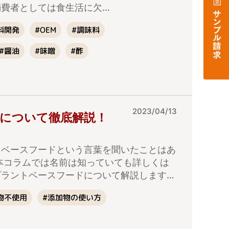
消費者としては食生活に欠…
料開発
#調味料
#OEM
#醤油
#味噌
#酢
2023/04/13
について徹底解説！
トベースフードという言葉を聞いたことはあ
本コラムでは名前は知っていても詳しくは
プラントベースフードについて解説します…
#添加物の使い方
物不使用