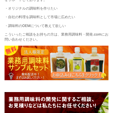
・オリジナルの調味料
を作りたい
・自社の料理を調味料
として市場に広めたい
・調味料
の
OEM
について教えて欲しい
こういったご相談をお持ちの方は、業務用調味料・開発
.com
にお
問い合わせください。