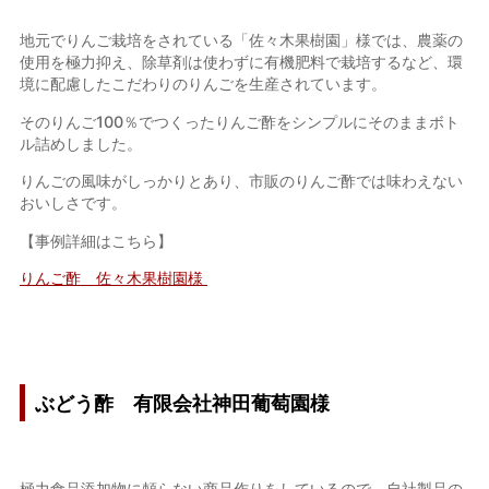
地元でりんご栽培をされている「佐々木果樹園」様では、農薬の
使用を極力抑え、除草剤は使わずに有機肥料で栽培するなど、環
境に配慮したこだわりのりんごを生産されています。
そのりんご100％でつくったりんご酢をシンプルにそのままボト
ル詰めしました。
りんごの風味がしっかりとあり、市販のりんご酢では味わえない
おいしさです。
【事例詳細はこちら】
りんご酢 佐々木果樹園様
ぶどう酢 有限会社神田葡萄園様
極力食品添加物に頼らない商品作りをしているので、自社製品の