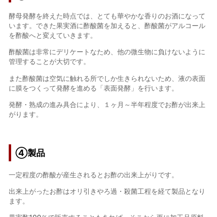
酵母発酵を終えた時点では、とても華やかな香りのお酒になって
います。できた果実酒に酢酸菌を加えると、酢酸菌がアルコール
を酢酸へと変えていきます。
酢酸菌は非常にデリケートなため、他の微生物に負けないように
管理することが大切です。
また酢酸菌は空気に触れる所でしか生きられないため、液の表面
に膜をつくって発酵を進める「表面発酵」を行います。
発酵・熟成の進み具合により、１ヶ月～半年程度でお酢が出来上
がります。
④製品
一定程度の酢酸が産生されるとお酢の出来上がりです。
出来上がったお酢はオリ引きやろ過・殺菌工程を経て製品となり
ます。