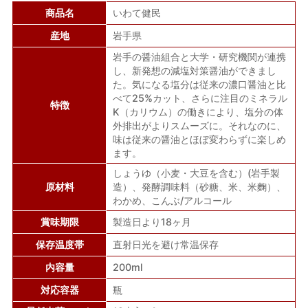
商品名
いわて健民
産地
岩手県
岩手の醤油組合と大学・研究機関が連携
し、新発想の減塩対策醤油ができまし
た。気になる塩分は従来の濃口醤油と比
べて25%カット、さらに注目のミネラル
特徴
K（カリウム）の働きにより、塩分の体
外排出がよりスムーズに。それなのに、
味は従来の醤油とほぼ変わらずに楽しめ
ます。
しょうゆ（小麦・大豆を含む）(岩手製
原材料
造）、発酵調味料（砂糖、米、米麴）、
わかめ、こんぶ/アルコール
賞味期限
製造日より18ヶ月
保存温度帯
直射日光を避け常温保存
内容量
200ml
対応容器
瓶