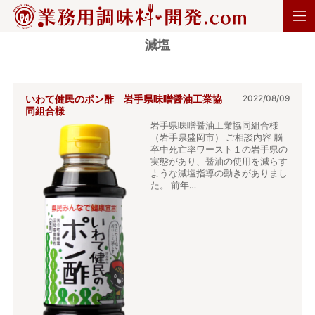
減塩
いわて健民のポン酢 岩手県味噌醤油工業協
2022/08/09
同組合様
岩手県味噌醤油工業協同組合様
（岩手県盛岡市） ご相談内容 脳
卒中死亡率ワースト１の岩手県の
実態があり、醤油の使用を減らす
ような減塩指導の動きがありまし
た。 前年…