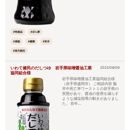
#特産品
#ぽん酢
#減塩
#健康
#岩手
#地方創生
いわて健民のだしつゆ 岩手県味噌醤油工業
2022/08/09
協同組合様
岩手県味噌醤油工業協同組合様
（岩手県盛岡市） ご相談内容 脳
卒中死亡率ワースト１の岩手県の
実態があり、醤油の使用を減らす
ような減塩指導の動きがありまし
た。 前年…