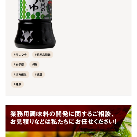
#特産品開発
#だしつゆ
#岩手県
#鍋
#地方創生
#減塩
#健康