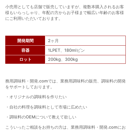
小売用としても店舗で販売していますが、複数本購入されるお客
様もいらっしゃり、年配の方からお子様まで幅広い年齢のお客様
にご利用いただいております。
開発期間
2ヶ月
容器
1LPET、180mlビン
ロット
200kg、300kg
務用調味料・開発
.com
では、業務用調味料の販売、調味料の開発
をサポートして
おります。
・オリジナルの調味料
を作りたい
・自社の料理を調味料
として市場に広めたい
・調味料
の
OEM
について教えて欲しい
こういったご相談をお持ちの方は、業務用調味料・開発
.com
にお