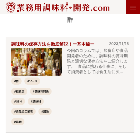
酢
調味料の保存方法を徹底解説！ー基本編ー
2023/11/15
今回のコラムでは、飲食店や食品
開発者のために、調味料の賞味期
限と適切な保存方法をご紹介しま
す。 食品に携わる仕事に、そし
て消費者としては食生活に欠…
#ソース
#酢
#調味料開発
#飲食店
#調味料
#OEM
#食品加工業者
#醤油
#味噌