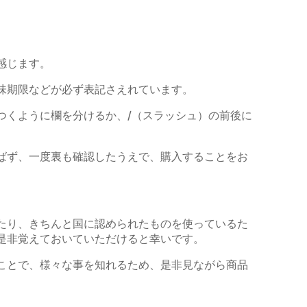
感じます。
味期限などが必ず表記さえれ
ています。
つくように
欄を分けるか、
/
（スラッシュ）の前後に
ばず、
一度裏も確認したう
えで、購入することをお
たり、きちんと国に認められ
たものを使っているた
是非覚
えておいていただけると幸いです。
ことで、様々な事を知れるた
め、是非見ながら
商品