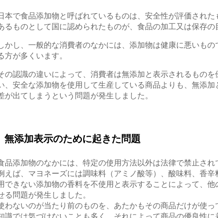
日本で食品添加物と呼ばれ
てい
る
ものは
、安全性が評価された
あるものとして国に認められたものが、食品の加工又は保
存の
しかし、
一般的な消費者の
なかに
は、
添加物は健康に悪いもの
る方が多くいます。
その
認識の違いによって、
消費者は
無添加と表示されるものを
い、安全な添加物を使用して生産している商品よりも、無添加
差が出てしまうという問題が発生し
ました。
無添加表示
のために起きた問題
食品添加物のなかには、特定の使用方法以外は法律で禁止され
例えば、
マヨネーズには調味料（アミノ酸等）
、酸味料、香辛
用できない添加物の香料
を不使用と表示することによって
、
他
せる問題が発生しました。
使わないのが当たり前のものを
、あたかもその商品
だけが使っ
知識では気づけないことも多く、
それによって商品の優
良性に