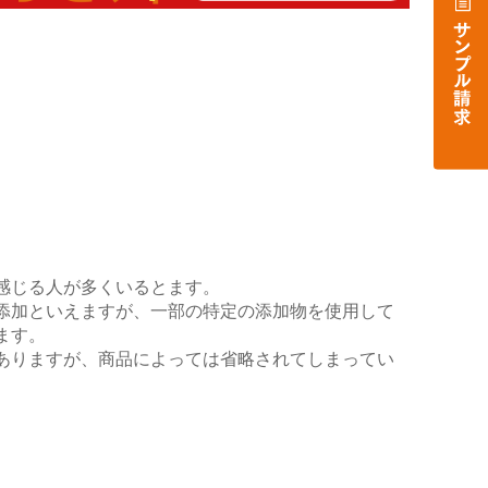
感じる人が多くいるとま
す
。
添加と
いえ
ますが、
一部の
特定の
添加物を使用して
ます。
ありますが、
商品によって
は省略されてしまってい