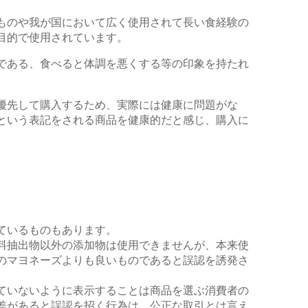
ものや我が国において
広く使用されて長い食経験の
目的で使用されてい
ます。
である、
食べると体調を
悪くする等の印象を持たれ
優先して購入するため、
実際には健康に問題がな
という表記をされる
商品を健康的だと感じ、購入に
ているものもありま
す。
料抽出物以外の添加物は
使用できませんが、
本来使
のマヨネーズよりも
良いものであると誤認を誘発さ
ていないように表示す
る
ことは
商品を選ぶ消費者の
差があると誤認を招く行為は、
公正な取引とは
言え